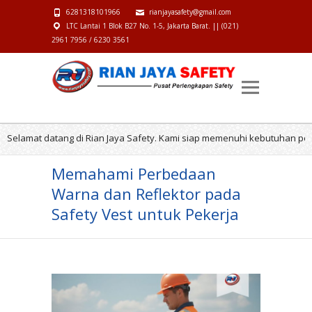
6281318101966
rianjayasafety@gmail.com
LTC Lantai 1 Blok B27 No. 1-5, Jakarta Barat. || (021)
2961 7956 / 6230 3561
at datang di Rian Jaya Safety. Kami siap memenuhi kebutuhan perlengka
Memahami Perbedaan
Warna dan Reflektor pada
Safety Vest untuk Pekerja