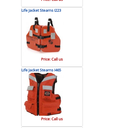
apabila direndam dalam kurun waktu
Life Jacket Stearns I223
1×24 jam. Walaupun berkurang,
pengguna akan aman dan selalu
terapung ketika mengenakannya.
Pelampung udara co2
atau udara
Jenis pelampung satu ini
Price: Call us
menggunakan co2 atau udara. Cara
menggunakannya simple sekali, ada
Life Jacket Stearns I465
yang otomatis dan di tiup. Nantinya
pada jaket pelampung akan
diberikan rongga yang bisa diisi oleh
udara maupun kain.
Fungsi dari jaket pelampung untuk
berjaga-jaga apabila diperlukan lalu
Price: Call us
dikembangkan. Biasanya mudah