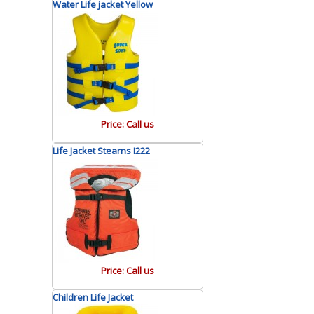
Water Life jacket Yellow
ditemukan pada alat keselamatan
pesawat terbang, kapal laut, dan
perlombaan olahraga dayung.
Pengguna jaket pelampung ini
membutuhkan pertolongan segera,
sebab setiap jaket safety ini
mempunyai durasi pemakaian,
Price: Call us
kurang lebih selama 8 jam. Apabila
Life Jacket Stearns I222
digunakan dalam kegiatan air,
setelahnya daya apung akan
berkurang dengan sendirinya.
Jika anda membutuhkan produk life
jacket berkualitas. Bisa kunjungi
toko
Rian Jaya Safety
. Untuk
Price: Call us
mendapatkan informasi
selengkapnya, bisa hubungi kontak
Children Life Jacket
person kami disini.