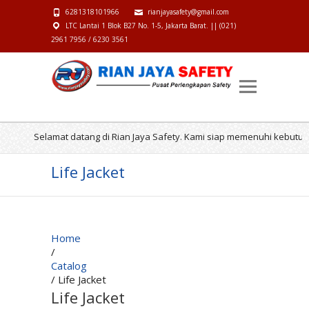
6281318101966
rianjayasafety@gmail.com
LTC Lantai 1 Blok B27 No. 1-5, Jakarta Barat. || (021)
2961 7956 / 6230 3561
Selamat datang di Rian Jaya Safety. Kami siap memenuhi kebutuhan p
Life Jacket
Home
/
Catalog
/ Life Jacket
Life Jacket