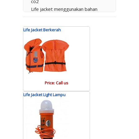
co2
Life jacket menggunakan bahan
busa styrofoam
Pada masing-masing jenisnya,
Life Jacket Berkerah
pelampung mempunyai beberapa
type dan fungsi tersendiri, mulai
dari daya apung modelnya juga
bervariasi. Pada artikel kali ini, kami
akan uraikan mengenai beberapa
tipe, fungsi, dan manfaat beberapa
pelampung. Kami akan uraikan
Price: Call us
pelampung mana yang lebih cocok
dan pas untuk kebutuhan anda.
Life Jacket Light Lampu
Pelampung udara dari
busa styrofoam
Life jacket adalah jenis alat
keselamatan kerja, jadi salah