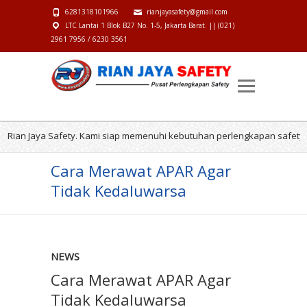
6281318101966
rianjayasafety@gmail.com
LTC Lantai 1 Blok B27 No. 1-5, Jakarta Barat. || (021)
2961 7956 / 6230 3561
n Jaya Safety. Kami siap memenuhi kebutuhan perlengkapan safety anda.
Cara Merawat APAR Agar
Tidak Kedaluwarsa
NEWS
Cara Merawat APAR Agar
Tidak Kedaluwarsa