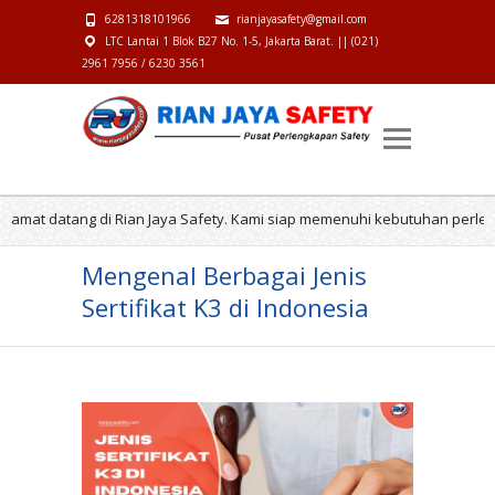
6281318101966
rianjayasafety@gmail.com
LTC Lantai 1 Blok B27 No. 1-5, Jakarta Barat. || (021)
2961 7956 / 6230 3561
 datang di Rian Jaya Safety. Kami siap memenuhi kebutuhan perlengkapa
Mengenal Berbagai Jenis
Sertifikat K3 di Indonesia