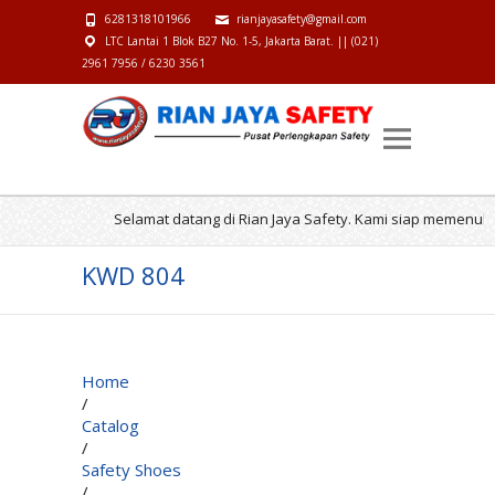
6281318101966
rianjayasafety@gmail.com
LTC Lantai 1 Blok B27 No. 1-5, Jakarta Barat. || (021)
2961 7956 / 6230 3561
Selamat datang di Rian Jaya Safety. Kami siap memenuhi 
KWD 804
Home
/
Catalog
/
Safety Shoes
/