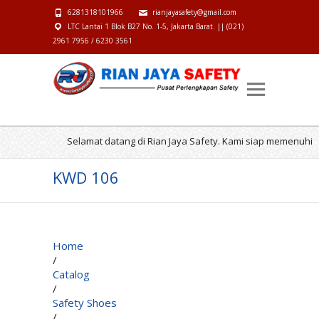
6281318101966
rianjayasafety@gmail.com
LTC Lantai 1 Blok B27 No. 1-5, Jakarta Barat. || (021)
2961 7956 / 6230 3561
Selamat datang di Rian Jaya Safety. Kami siap memenuhi k
KWD 106
Home
/
Catalog
/
Safety Shoes
/