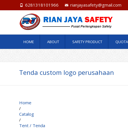
6281318101966
rianjayasafety@gmail.com
HOME
ABOUT
SAFETY PRODUCT
QUOTA
Tenda custom logo perusahaan
Home
/
Catalog
/
Tent / Tenda