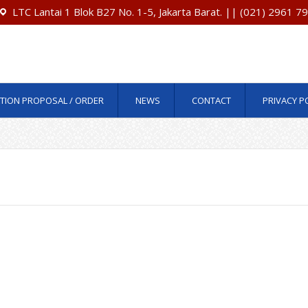
LTC Lantai 1 Blok B27 No. 1-5, Jakarta Barat. || (021) 2961 
TION PROPOSAL / ORDER
NEWS
CONTACT
PRIVACY P