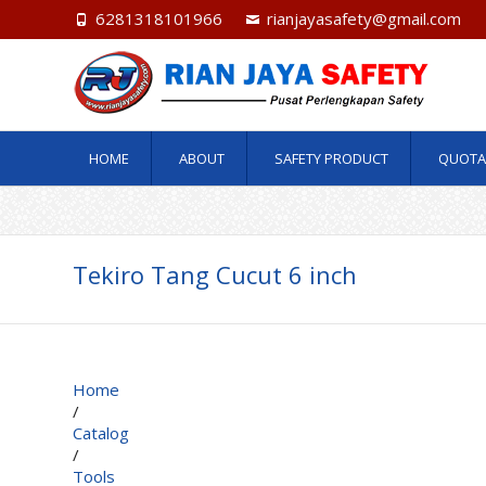
6281318101966
rianjayasafety@gmail.com
HOME
ABOUT
SAFETY PRODUCT
QUOTA
Tekiro Tang Cucut 6 inch
Home
/
Catalog
/
Tools