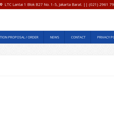
LTC Lantai 1 Blok B27 No. 1-5, Jakarta Barat. || (021) 2961 
TION PROPOSAL / ORDER
NEWS
CONTACT
PRIVACY P