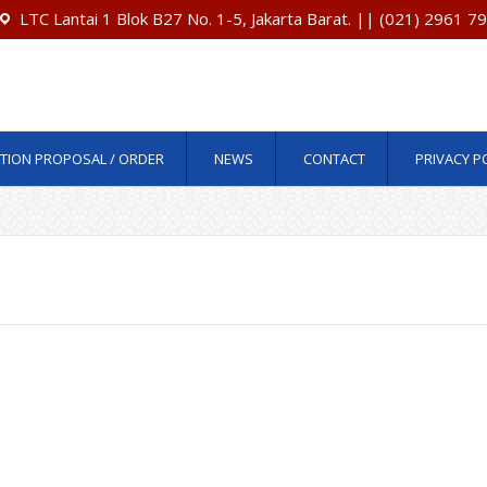
LTC Lantai 1 Blok B27 No. 1-5, Jakarta Barat. || (021) 2961 
TION PROPOSAL / ORDER
NEWS
CONTACT
PRIVACY P