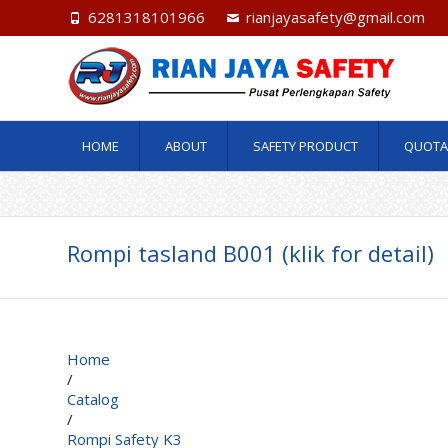
6281318101966
rianjayasafety@gmail.com
HOME
ABOUT
SAFETY PRODUCT
QUOTA
Rompi tasland B001 (klik for detail)
Home
/
Catalog
/
Rompi Safety K3