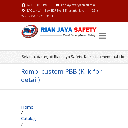
6281318101966
rianjayasafety@gmail.com
LTC Lantai 1 Blok B27 No. 1-5, Jakarta Barat. || (021)
2961 7956 / 6230 3561
Selamat datang di Rian Jaya Safety. Kami siap memenuhi kebutu
Rompi custom PBB (Klik for
detail)
Home
/
Catalog
/