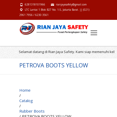
6281318101966
rianjayasafety@gmail.com
LTC Lantai 1 Blok B27 No. 1-5, Jakarta Barat. || (021)
2961 7956 / 6230 3561
Selamat datang di Rian Jaya Safety. Kami siap memenuhi kebut
PETROVA BOOTS YELLOW
Home
/
Catalog
/
Rubber Boots
/ PETROVA BOOTS YELLOW