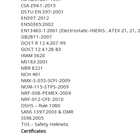
CSA Z94.1-2015
DSTU EN 397-2001
EN397: 2012
EN50365:2002
EN13463-1:2001 (Electrostatic-INERIS ; ATEX 21, 21, 2
GB2811-2007
GOST R 12.4.207-99
GOST 12.4.128-83
IRAM 3620
MS183:2001
NBR 8221
NCH 461
NMX-S-055-SCFI-2009
NOM-115-STPS-2009
NRF-058-PEMEX-2004
NRF-012-CFE-2010
OSHS – Rule 1080
SANS 1397:2003 & DMR
SS98:2005
TIIS – Safety Helmets
Certificates