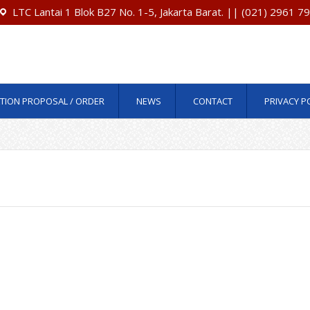
LTC Lantai 1 Blok B27 No. 1-5, Jakarta Barat. || (021) 2961 
TION PROPOSAL / ORDER
NEWS
CONTACT
PRIVACY P