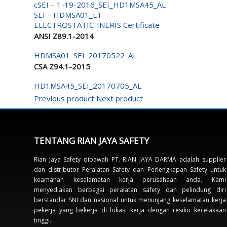
cSEI – 1-19-2016_SEI_HD1MSA45_AL
SEI – HDMSA01_LT
ELECTROSTATIC-INERIS Certificate
ANSI Z89.1-2014
HDMSA01_SEI_20170522_AL
CSA Z94.1-2015
HD1MSA45_SEI_20170705_AL
Previous product
Next product
TENTANG RIAN JAYA SAFETY
Rian Jaya Safety dibawah PT. RIAN JAYA DARMA adalah supplier
dan distributor Peralatan Safety dan Perlengkapan Safety untuk
keamanan keselamatan kerja perusahaan anda. Kami
menyediakan berbagai peralatan safety dan pelindung diri
berstandar SNI dan nasional untuk menunjang keselamatan kerja
pekerja yang bekerja di lokasi kerja dengan resiko kecelakaan
tinggi.