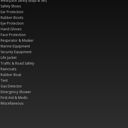
Wearpack Safety (Baju & Set)
Safety Shoes
Ear Protection
Rubber Boots
Eye Protection
Hand Gloves
Face Protection
Respirator & Masker
Marine Equipment
Security Equipment
Life Jacket
Traffic & Road Safety
Raincoats
Rubber Boat
Tent
Gas Detector
Emergency Shower
First Aid & Medic
Miscellaneous