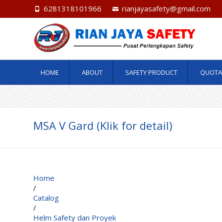
6281318101966
rianjayasafety@gmail.com
HOME
ABOUT
SAFETY PRODUCT
QUOTA
MSA V Gard (Klik for detail)
Home
/
Catalog
/
Helm Safety dan Proyek