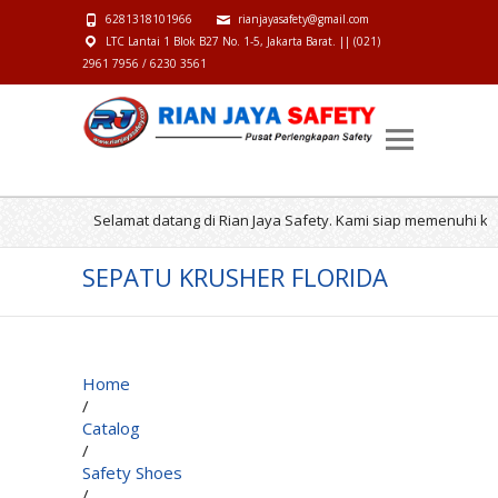
6281318101966
rianjayasafety@gmail.com
LTC Lantai 1 Blok B27 No. 1-5, Jakarta Barat. || (021)
2961 7956 / 6230 3561
Selamat datang di Rian Jaya Safety. Kami siap memenuhi kebu
SEPATU KRUSHER FLORIDA
Home
/
Catalog
/
Safety Shoes
/