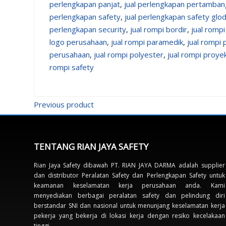
perlengkapan panjat
,
jual perlengkapan pertamba
perlengkapan safety
,
jual perlengkapan safety glo
perlengkapan security
,
jual rompi bordir
,
jual romp
logo perusahaan
,
jual rompi paramedik
,
jual rompi
perusahaan
,
jual rompi polyester
,
jual rompi proye
rompi safety
Previous product
TENTANG RIAN JAYA SAFETY
Rian Jaya Safety dibawah PT. RIAN JAYA DARMA adalah supplier
dan distributor Peralatan Safety dan Perlengkapan Safety untuk
keamanan keselamatan kerja perusahaan anda. Kami
menyediakan berbagai peralatan safety dan pelindung diri
berstandar SNI dan nasional untuk menunjang keselamatan kerja
pekerja yang bekerja di lokasi kerja dengan resiko kecelakaan
tinggi.