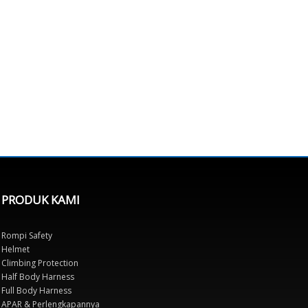
PRODUK KAMI
Rompi Safety
Helmet
Climbing Protection
Half Body Harness
Full Body Harness
APAR & Perlengkapannya