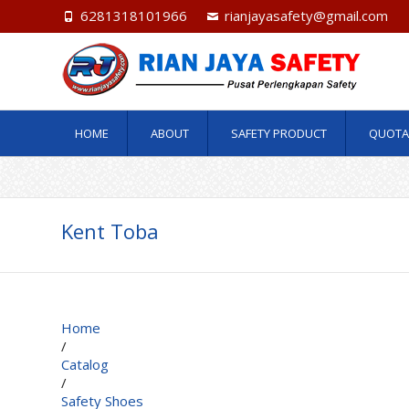
6281318101966
rianjayasafety@gmail.com
HOME
ABOUT
SAFETY PRODUCT
QUOTA
Kent Toba
Home
/
Catalog
/
Safety Shoes