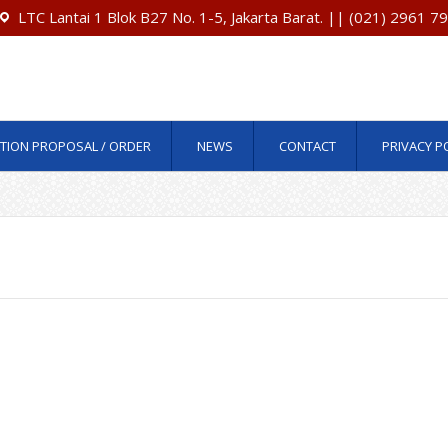
LTC Lantai 1 Blok B27 No. 1-5, Jakarta Barat. || (021) 2961 
TION PROPOSAL / ORDER
NEWS
CONTACT
PRIVACY P