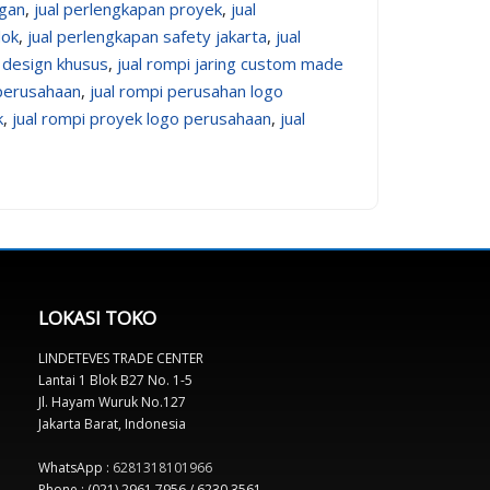
ngan
,
jual perlengkapan proyek
,
jual
dok
,
jual perlengkapan safety jakarta
,
jual
i design khusus
,
jual rompi jaring custom made
 perusahaan
,
jual rompi perusahan logo
k
,
jual rompi proyek logo perusahaan
,
jual
LOKASI TOKO
LINDETEVES TRADE CENTER
Lantai 1 Blok B27 No. 1-5
Jl. Hayam Wuruk No.127
Jakarta Barat, Indonesia
WhatsApp :
6281318101966
Phone : (021) 2961 7956 / 6230 3561