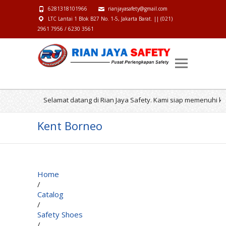
6281318101966
rianjayasafety@gmail.com
LTC Lantai 1 Blok B27 No. 1-5, Jakarta Barat. || (021)
2961 7956 / 6230 3561
Selamat datang di Rian Jaya Safety. Kami siap memenuhi keb
Kent Borneo
Home
/
Catalog
/
Safety Shoes
/