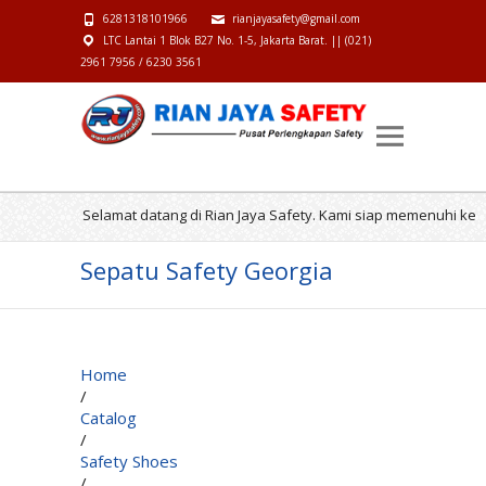
6281318101966
rianjayasafety@gmail.com
LTC Lantai 1 Blok B27 No. 1-5, Jakarta Barat. || (021)
2961 7956 / 6230 3561
Selamat datang di Rian Jaya Safety. Kami siap memenuhi kebutu
Sepatu Safety Georgia
Home
/
Catalog
/
Safety Shoes
/