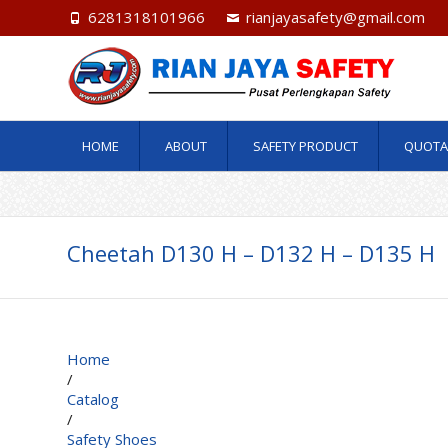
6281318101966
rianjayasafety@gmail.com
HOME
ABOUT
SAFETY PRODUCT
QUOTA
Cheetah D130 H – D132 H – D135 H
Home
/
Catalog
/
Safety Shoes