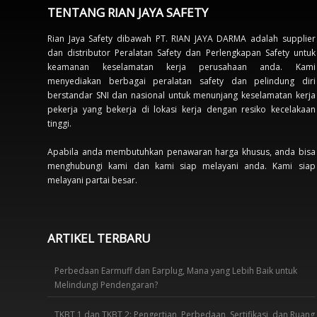
TENTANG RIAN JAYA SAFETY
Rian Jaya Safety dibawah PT. RIAN JAYA DARMA adalah supplier
dan distributor Peralatan Safety dan Perlengkapan Safety untuk
keamanan keselamatan kerja perusahaan anda. Kami
menyediakan berbagai peralatan safety dan pelindung diri
berstandar SNI dan nasional untuk menunjang keselamatan kerja
pekerja yang bekerja di lokasi kerja dengan resiko kecelakaan
tinggi.
Apabila anda membutuhkan penawaran harga khusus, anda bisa
menghubungi kami dan kami siap melayani anda. Kami siap
melayani partai besar.
ARTIKEL TERBARU
Perbedaan Earmuff dan Earplug, Mana yang Lebih Baik untuk
Melindungi Pendengaran?
TKBT 1 dan TKBT 2: Pengertian, Perbedaan, Sertifikasi, dan Ruang