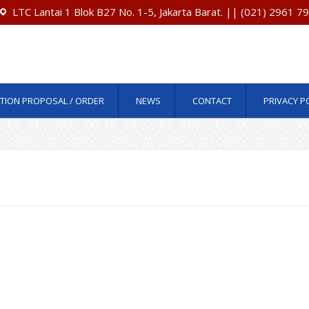
LTC Lantai 1 Blok B27 No. 1-5, Jakarta Barat. || (021) 2961 
TION PROPOSAL / ORDER
NEWS
CONTACT
PRIVACY P