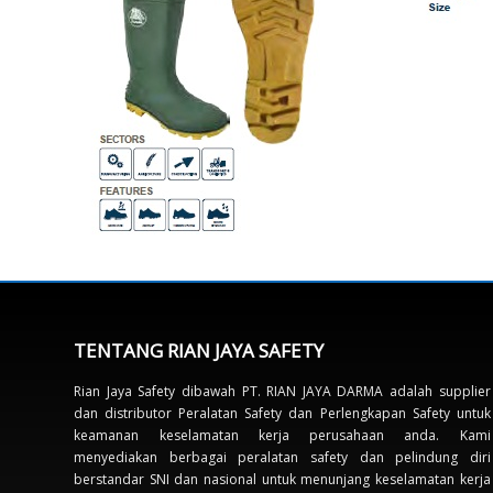
TENTANG RIAN JAYA SAFETY
Rian Jaya Safety dibawah PT. RIAN JAYA DARMA adalah supplier
dan distributor Peralatan Safety dan Perlengkapan Safety untuk
keamanan keselamatan kerja perusahaan anda. Kami
menyediakan berbagai peralatan safety dan pelindung diri
berstandar SNI dan nasional untuk menunjang keselamatan kerja