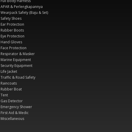
Full Body Harness
APAR & Perlengkapannya
Wearpack Safety (Baju & Set)
Safety Shoes
Ear Protection
Rubber Boots
Eye Protection
Hand Gloves
Face Protection
Respirator & Masker
Marine Equipment
Security Equipment
Life Jacket
Traffic & Road Safety
Raincoats
Rubber Boat
Tent
Gas Detector
Emergency Shower
First Aid & Medic
Miscellaneous