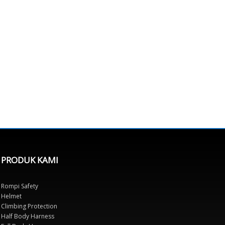
PRODUK KAMI
Rompi Safety
Helmet
Climbing Protection
Half Body Harness