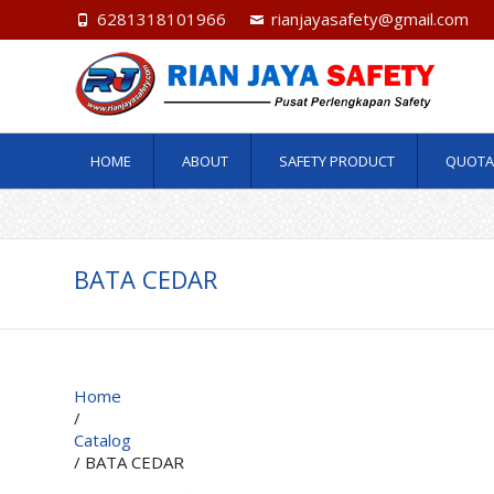
6281318101966
rianjayasafety@gmail.com
HOME
ABOUT
SAFETY PRODUCT
QUOTA
BATA CEDAR
Home
/
Catalog
/ BATA CEDAR