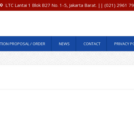
LTC Lantai 1 Blok B27 No. 1-5, Jakarta Barat. || (021) 2961 
TION PROPOSAL / ORDER
NEWS
CONTACT
PRIVACY P